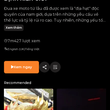
Đua xe moto từ lâu đã được xem là "địa hạt" độc
quyền của nam giới, dựa trên những yêu cầu về
thể lực và tỷ lệ rủi ro cao. Tuy nhiên, những yếu tố
đó cũng không thể cản trở đam mê chinh phục tốc
Xem thêm
độ của Nguyễn Trương Hải Yến - nữ vận động viên
duy nhất tham gia giải Vietnam Motor Racing
7m
427 lượt xem
Championship (VMRC) 2025.
English (UK)
Tiếng Việt
Xem ngay
Recommended