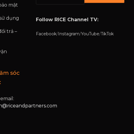
bảo mật
 sử dụng
Follow RICE Channel TV:
ổi trả –
Facebook
/
Instagram
/
YouTube
/
TikTok
vận
hăm sóc
:
 email:
@riceandpartners.com