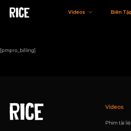
Videos
Biên Tậ
[pmpro_billing]
Videos
Phim tài li