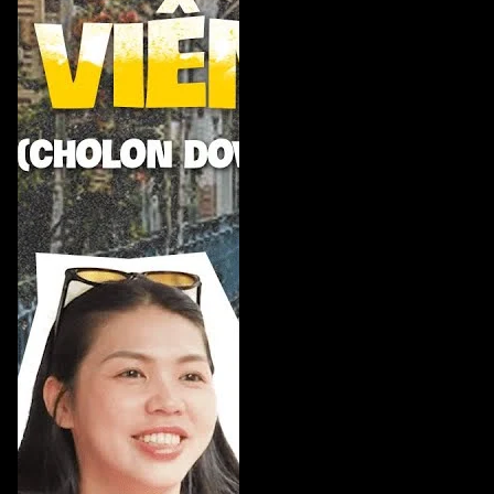
the person behind The Tri Way channel!
#ricechanneltv #realpeoplerealstories #thetriway
#comtam #documentary #monngonsaigon
#huongvinoinho #flavorsofnolstagia