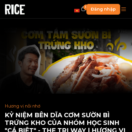
0
Đăng nhập
Hương vị nỗi nhớ
KỶ NIỆM BÊN DĨA CƠM SƯỜN BÌ
TRỨNG KHO CỦA NHÓM HỌC SINH
"CÁ BIỆT" - THE TRI WAY | HƯƠNG VỊ