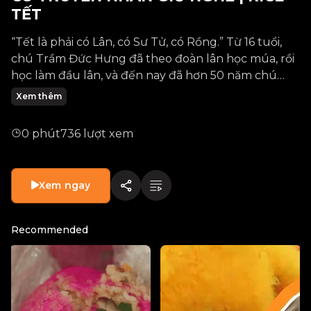
TẾT
“Tết là phải có Lân, có Sư Tử, có Rồng.” Từ 16 tuổi,
chú Trầm Đức Hưng đã theo đoàn lân học múa, rồi
học làm đầu lân, và đến nay đã hơn 50 năm chú
gắn bó với nghề truyền thống này. Vượt qua những
Xem thêm
đòi hỏi về lòng kiên nhẫn, về độ cầu kỳ từng chiếc
đầu lân cần có, tình yêu mãnh liệt với nghề đã giúp
0 phút
736 lượt xem
chú Hưng trở thành một nghệ nhân có tiếng ở
khắp khu vực Chợ Lớn. Cùng tìm hiểu câu chuyện
đậm nét văn hóa của chú Hưng trong tập phim đặc
Xem ngay
biệt mùa Tết từ RICE nhé!
Recommended