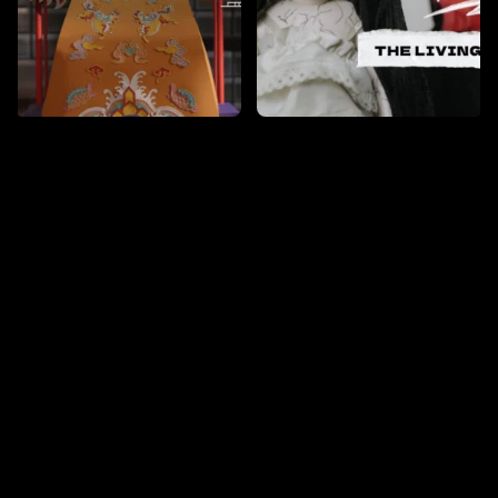
after by Artisan keycap players for thousands of
dollars! Join RICE in meeting Mr. Sinh Tran,
marveling at his wonderful collection, and listening
to his story about the journey of nurturing his
passion for keycaps!