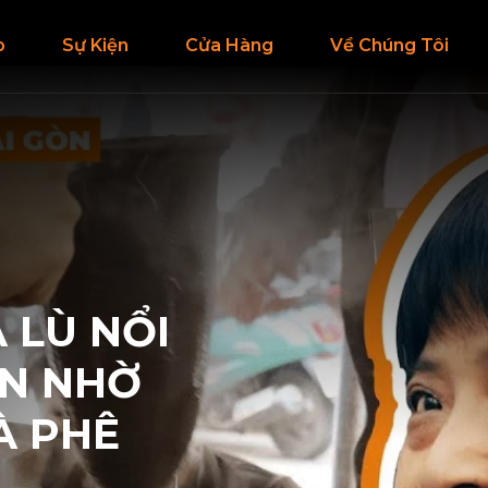
p
Sự Kiện
Cửa Hàng
Về Chúng Tôi
 LÙ NỔI
ỚN NHỜ
À PHÊ