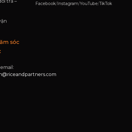
ổi trả –
Facebook
/
Instagram
/
YouTube
/
TikTok
vận
hăm sóc
:
 email:
@riceandpartners.com