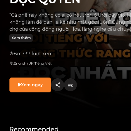
"Cà phê này không có ai có hết trơn ở thời bây giờ.
không làm để bán, là kể như mất gốc luôn" Cùng 
chợ của cộng đồng người Hoa, lắng nghe câu chuyệ
và Càfe Ba Lù - nơi mà suốt 70 năm qua, những cốc 
Xem thêm
một phần quen thuộc đối với những người dân sinh s
8m
737 lượt xem
English (UK)
Tiếng Việt
Xem ngay
Recommended