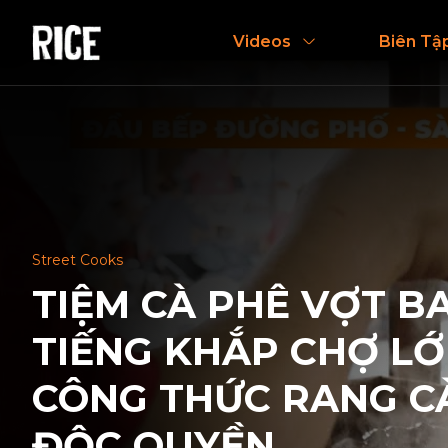
Videos
Biên Tậ
Street Cooks
TIỆM CÀ PHÊ VỢT BA
TIẾNG KHẮP CHỢ L
CÔNG THỨC RANG C
ĐỘC QUYỀN