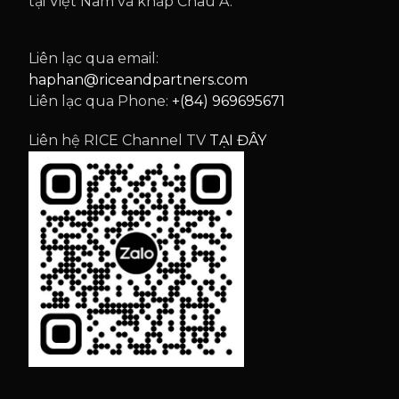
tại Việt Nam và khắp Châu Á.
Liên lạc qua email:
haphan@riceandpartners.com
Liên lạc qua Phone:
+(84) 969695671
Liên hệ RICE Channel TV
TẠI ĐÂY