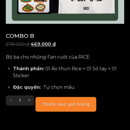
COMBO B
578.000
₫
469.000
₫
Bộ ba cho những Fan ruột của RICE:
Thành phần:
01 Áo thun Rice + 01 Sổ tay + 01
Sticker
Đặc quyền:
Tự chọn mẫu
Thêm vào giỏ hàng