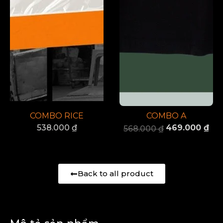
COMBO RICE
COMBO A
538.000
₫
469.000
₫
568.000
₫
Back to all product