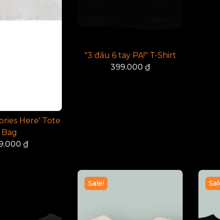
"3 đầu 6 tay PA!" T-Shirt
399.000
₫
ories Here' Tote
Bag
9.000
₫
Sale!
Sal