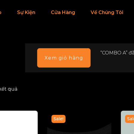
p
Sự Kiện
Cửa Hàng
Về Chúng Tôi
“COMBO A” đã
Xem giỏ hàng
 kết quả
Sale!
Sal