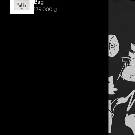
Bag
139.000
₫