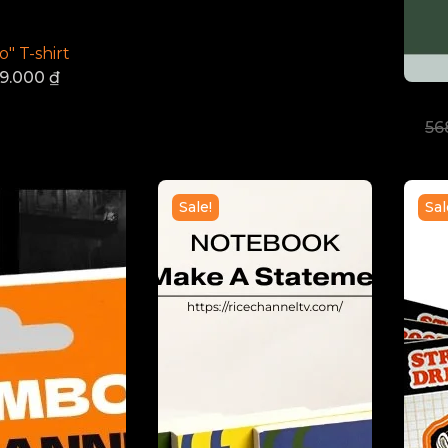
" T-shirt
9.000
₫
56
Sale!
Sal