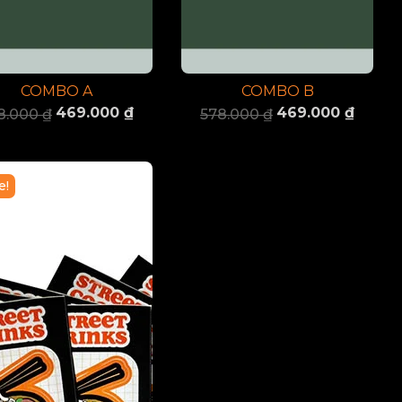
COMBO A
COMBO B
469.000
₫
469.000
₫
8.000
₫
578.000
₫
e!