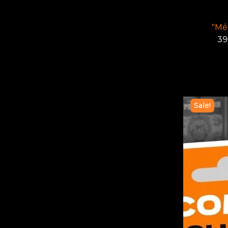
"Méo
39
Sale!