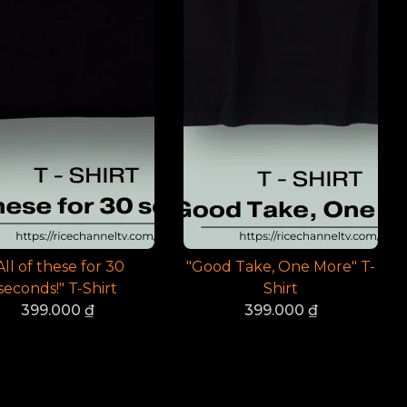
All of these for 30
"Good Take, One More" T-
seconds!" T-Shirt
Shirt
399.000
₫
399.000
₫