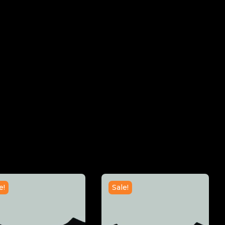
e!
Sale!