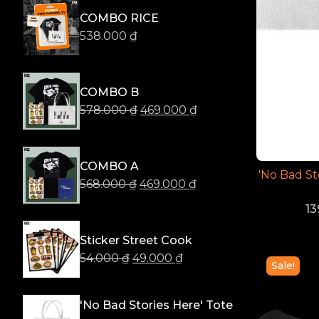
COMBO RICE
538.000
₫
COMBO B
578.000
₫
469.000
₫
COMBO A
'No Bad St
568.000
₫
469.000
₫
13
Sticker Street Cook
54.000
₫
49.000
₫
Sale!
'No Bad Stories Here' Tote