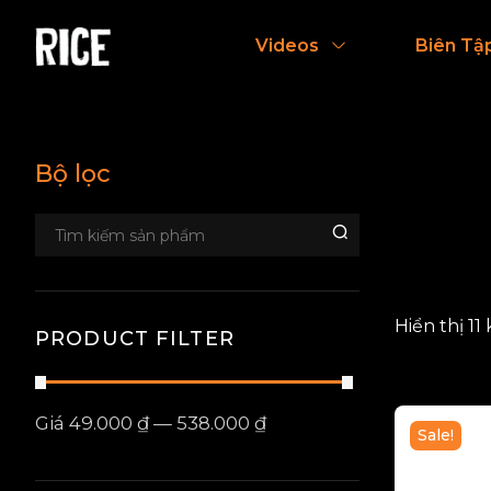
Videos
Biên Tậ
Bộ lọc
Hiển thị 11
PRODUCT FILTER
Giá
49.000 ₫
—
538.000 ₫
Sale!