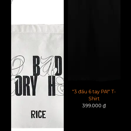
"3 đầu 6 tay PA!" T-
Shirt
399.000
₫