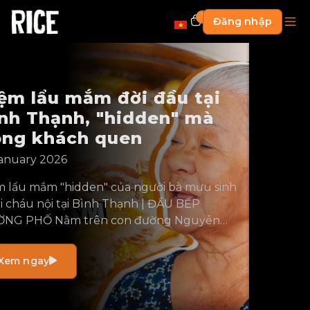
1
Đăng nhập
Tiệm bò né "núp" chung cư
Quận 3, nổi tiếng nhờ tỏi
phi và bà chủ khó tính
8m
May 2026
h
QUÉT MÃ QR ĐẦU VIDEO ĐỂ NHẬN BẢN
ĐỒ ĂN UỐNG CỦA RICE
Nhận thấy khu
chung cư mình sống chưa ai bán bò né, cô Út
quyết định tự mày mò học công thức để mở
quán cùng con trai. Điểm nhấn của phần ăn,
Xem ngay
ngoài thịt bò tươi, còn là ít tỏi phi rắc trên mặt.
Không chỉ được ủng hộ nhờ hương vị ấn
tượng, quán ăn của gia đình cô còn giữ chân