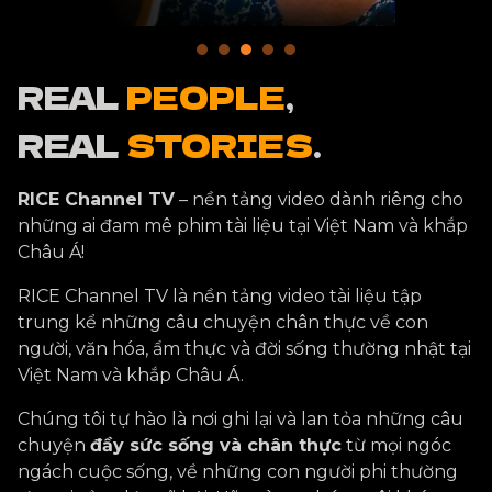
thực khách nhờ sự sạch sẽ của từng phần ăn,
rổ đựng, hay thậm chí là tờ thực đơn hay chai
n
nước chấm. Chính sự kỹ tính này là yếu tố tạo
REAL
PEOPLE
,
nên sự khác biệt, giúp Bò né Cô Út duy trì
lượng khách ổn định suốt nhiều năm qua.
REAL
STORIES
.
Cùng RICE theo dõi câu chuyện của cô Út
trong video mới nhất!
RICE Channel TV
– nền tảng video dành riêng cho
những ai đam mê phim tài liệu tại Việt Nam và khắp
Châu Á!
RICE Channel TV là nền tảng video tài liệu tập
trung kể những câu chuyện chân thực về con
người, văn hóa, ẩm thực và đời sống thường nhật tại
Việt Nam và khắp Châu Á.
Chúng tôi tự hào là nơi ghi lại và lan tỏa những câu
chuyện
đầy sức sống và chân thực
từ mọi ngóc
ngách cuộc sống, về những con người phi thường