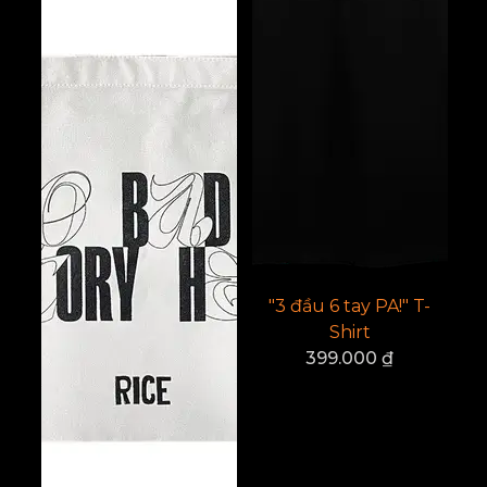
"3 đầu 6 tay PA!" T-
Shirt
399.000
₫