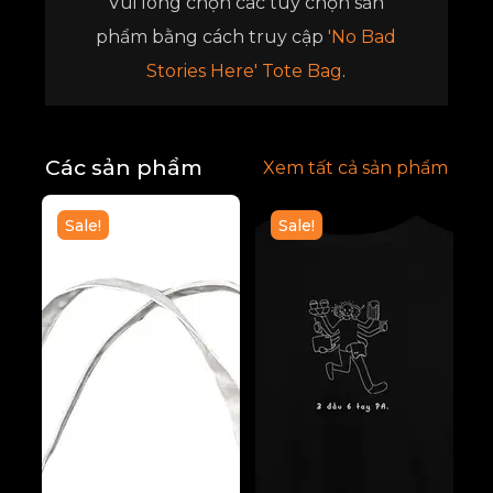
Vui lòng chọn các tùy chọn sản
phẩm bằng cách truy cập
'No Bad
Stories Here' Tote Bag
.
Các sản phẩm
Xem tất cả sản phẩm
Sale!
Sale!