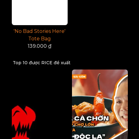
'No Bad Stories Here'
Tote Bag
139.000
₫
Top 10 được RICE đề xuất